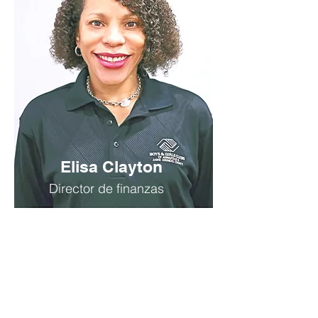
Elisa Clayton
Director de finanzas