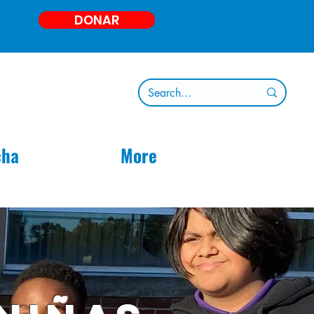
DONAR
cha
More