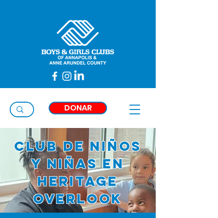
Taylor
Thimons
DONAR
Club de niños
y niñas en
Heritage
Overlook